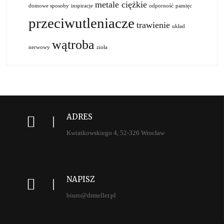
metale ciężkie
domowe sposoby
inspiracje
odporność
pamięc
przeciwutleniacze
trawienie
układ
wątroba
nerwowy
zioła
ADRES
Kwiatkowskiego 4, 52-326 Wrocław
NAPISZ
biuro@drmeller.pl