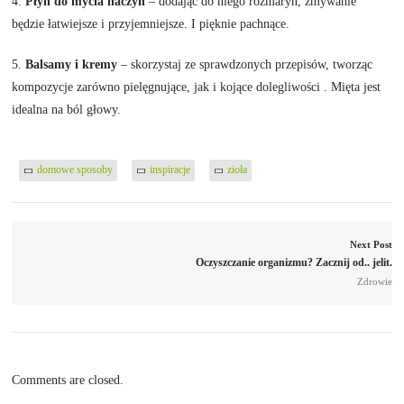
4.
Płyn do mycia naczyń
– dodając do niego rozmaryn, zmywanie
będzie łatwiejsze i przyjemniejsze. I pięknie pachnące.
5.
Balsamy i kremy
– skorzystaj ze sprawdzonych przepisów, tworząc
kompozycje zarówno pielęgnujące, jak i kojące dolegliwości . Mięta jest
idealna na ból głowy.
domowe sposoby
inspiracje
zioła
Next Post
Oczyszczanie organizmu? Zacznij od.. jelit.
Zdrowie
Comments are closed.