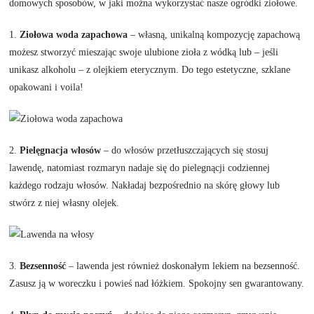
domowych sposobów, w jaki można wykorzystać nasze ogródki ziołowe.
1.
Ziołowa woda zapachowa
– własną, unikalną kompozycję zapachową
możesz stworzyć mieszając swoje ulubione zioła z wódką lub – jeśli
unikasz alkoholu – z olejkiem eterycznym. Do tego estetyczne, szklane
opakowani i voila!
2.
Pielęgnacja włosów
– do włosów przetłuszczających się stosuj
lawendę, natomiast rozmaryn nadaje się do pielegnącji codziennej
każdego rodzaju włosów. Nakładaj bezpośrednio na skórę głowy lub
stwórz z niej własny olejek.
3.
Bezsenność
– lawenda jest również doskonałym lekiem na bezsenność.
Zasusz ją w woreczku i powieś nad łóżkiem. Spokojny sen gwarantowany.